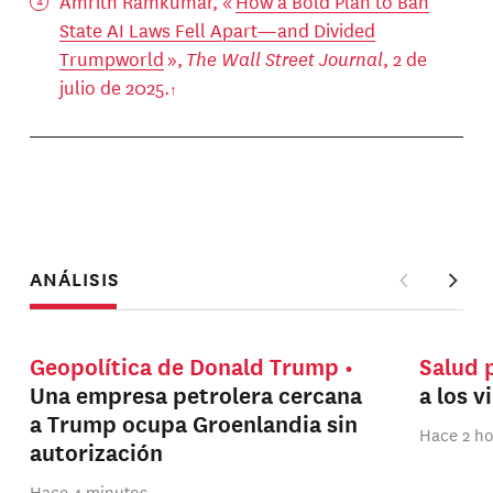
Amrith Ramkumar, «
How a Bold Plan to Ban
State AI Laws Fell Apart—and Divided
Trumpworld
»,
The Wall Street Journal
, 2 de
julio de 2025.
ANÁLISIS
Geopolítica de Donald Trump
Salud 
Una empresa petrolera cercana
a los v
a Trump ocupa Groenlandia sin
Hace 2 h
autorización
Hace 4 minutos