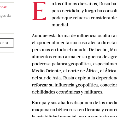
n los últimos diez años, Rusia h
E
říček
pero decidida, y luego ha conso
ges via
poder que refuerza considerable
mundial.
Aunque esta forma de influencia oculta rara
el «poder alimentario» ruso afecta directa
R PDF
personas en todo el mundo. De hecho, Mosc
alimentos como arma en su guerra de agre
poderosa palanca geopolítica, especialmen
Medio Oriente, el norte de África, el Áfric
del sur de Asia. Rusia explota la dependen
reforzar su influencia geopolítica, coaccio
debilidades económicas y militares.
Europa y sus aliados disponen de los medi
maquinaria bélica rusa en Ucrania y contr
la estabilidad mundial, en un contexto en 