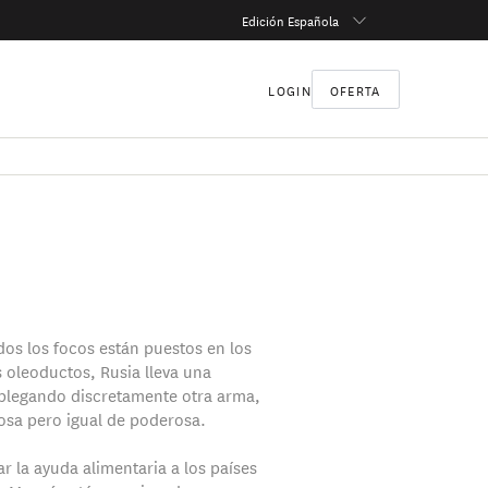
Edición Española
LOGIN
OFERTA
dos los focos están puestos en los
s oleoductos, Rusia lleva una
plegando discretamente otra arma,
sa pero igual de poderosa.
ar la ayuda alimentaria a los países