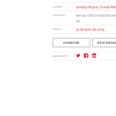
Ondřej Ditrych
,
Tomáš Pet
AUTOR
Sercan Ozkurnazli/Dia Ima
PORTADA
AP
25 de julio de 2025
FECHA
GUARDAR
DESCARGA
COMPARTIR
Suscríbase
→