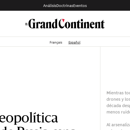
Análisis
Doctrinas
Eventos
Français
Español
Mientras to
drones y lo
década des
menos ruido
geopolítica
Al arsenaliz