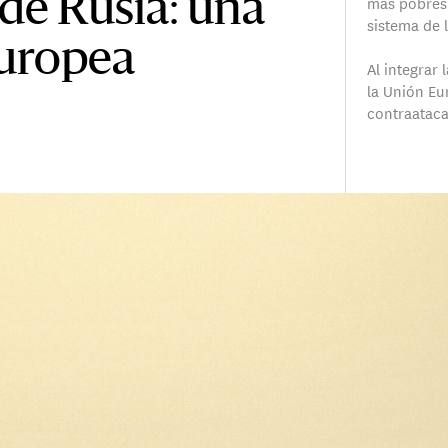
de Rusia: una
más pobres
sistema de 
europea
Al integrar 
la Unión Eu
contraataca