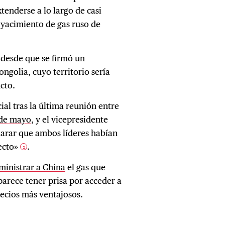
tenderse a lo largo de casi
 yacimiento de gas ruso de
desde que se firmó un
golia, cuyo territorio sería
cto.
al tras la última reunión entre
9 de mayo
, y el vicepresidente
larar que ambos líderes habían
yecto»
.
2
ministrar a China
el gas que
parece tener prisa por acceder a
recios más ventajosos.