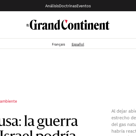
Análisis
Doctrinas
Eventos
Français
Español
 ambiente
Al dejar abi
estrecho de
sa: la guerra
del gas nat
habría reac