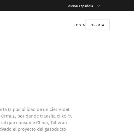
Edición Española
LOGIN
OFERTA
erta la posibilidad de un cierre del
 Ormuz, por donde transita el 30 %
ural que consume China, Teherán
tivado el proyecto del gasoducto