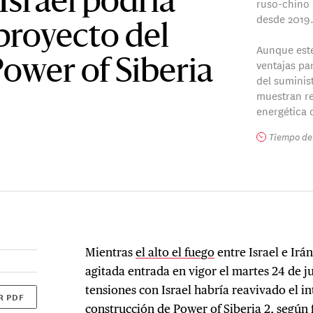
 Israel podría
ruso-chino 
desde 2019
 proyecto del
Aunque est
ventajas pa
ower of Siberia
del suminis
muestran r
energética 
Tiempo de 
Mientras
el alto el fuego
entre Israel e Ir
agitada entrada en vigor el martes 24 de j
tensiones con Israel habría reavivado el in
R PDF
construcción de Power of Siberia 2, según 