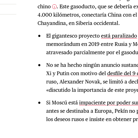
chino
. Este gasoducto, que se debería ex
1
4.000 kilómetros, conectaría China con el
Chayandina, en Siberia occidental.
El gigantesco proyecto
está paralizado
memorándum en 2019 entre Rusia y Mon
atravesado parcialmente por el gasodu
No se ha hecho ningún anuncio sustanci
Xi y Putin con motivo del
desfile del 
ruso, Alexander Novak, se limitó a dec
«discutido la importancia de este pro
Si Moscú está
impaciente por poder su
antes se destinaba a Europa, Pekín no 
los deseos rusos e insiste en obtener p