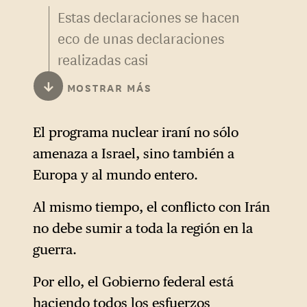
Estas declaraciones se hacen
eco de unas declaraciones
realizadas casi
inmediatamente después del
↓
MOSTRAR MÁS
inicio de los ataques de Israel
contra Irán, en las que el
El programa nuclear iraní no sólo
canciller afirmó que el Estado
amenaza a Israel, sino también a
hebreo estaba haciendo «el
Europa y al mundo entero.
trabajo sucio» para todo el
mundo.
Al mismo tiempo, el conflicto con Irán
no debe sumir a toda la región en la
guerra.
Por ello, el Gobierno federal está
haciendo todos los esfuerzos