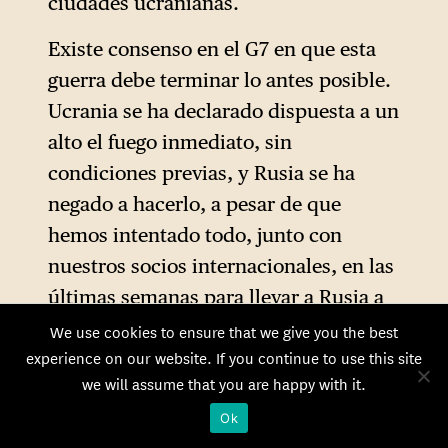
Irán, mientras que Merz los
ciudades ucranianas.
acogió sin reservas.
Existe consenso en el G7 en que esta
guerra debe terminar lo antes posible.
Ucrania se ha declarado dispuesta a un
alto el fuego inmediato, sin
condiciones previas, y Rusia se ha
negado a hacerlo, a pesar de que
hemos intentado todo, junto con
nuestros socios internacionales, en las
últimas semanas para llevar a Rusia a
la mesa de negociaciones.
We use cookies to ensure that we give you the best
experience on our website. If you continue to use this site
Permítanme decir una vez más, para
we will assume that you are happy with it.
todos aquellos que afirman que no se
Ok
han agotado los medios diplomáticos