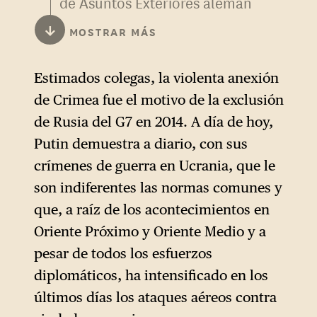
de Asuntos Exteriores alemán
(
Auswärtiges Amt
) está
↓
MOSTRAR MÁS
dirigido por un político del
mismo partido que el
Estimados colegas, la violenta anexión
canciller, en este caso Johann
de Crimea fue el motivo de la exclusión
Wadephul, demócrata
de Rusia del G7 en 2014. A día de hoy,
cristiano de Schleswig-
Putin demuestra a diario, con sus
Holstein.
crímenes de guerra en Ucrania, que le
Si bien Merz destaca la
son indiferentes las normas comunes y
estrecha cooperación entre
que, a raíz de los acontecimientos en
ambos, la prensa alemana ha
Oriente Próximo y Oriente Medio y a
señalado que Wadephul
pesar de todos los esfuerzos
calificó
de «lamentables»
los
diplomáticos, ha intensificado en los
ataques estadounidenses en
últimos días los ataques aéreos contra