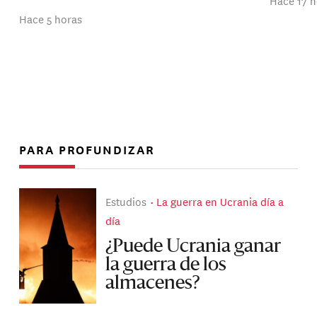
Hace 17 h
Hace 5 horas
PARA PROFUNDIZAR
Estudios
La guerra en Ucrania día a
día
¿Puede Ucrania ganar
la guerra de los
almacenes?