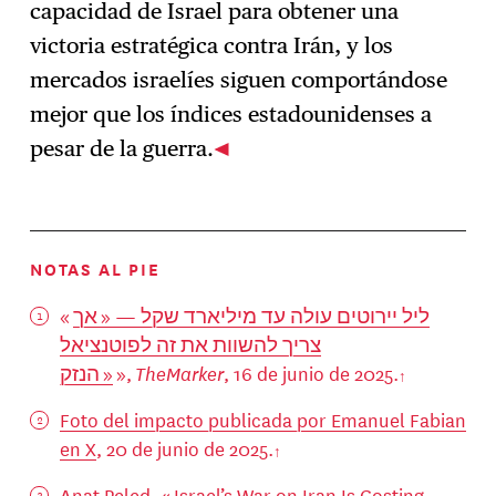
capacidad de Israel para obtener una
victoria estratégica contra Irán, y los
mercados israelíes siguen comportándose
mejor que los índices estadounidenses a
pesar de la guerra.
NOTAS AL PIE
«
ליל יירוטים עולה עד מיליארד שקל — « אך
צריך להשוות את זה לפוטנציאל
הנזק »
»,
TheMarker
, 16 de junio de 2025.
Foto del impacto publicada por Emanuel Fabian
en X
, 20 de junio de 2025.
Anat Peled, «
Israel’s War on Iran Is Costing