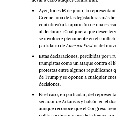
Ayer, lunes 16 de junio, la representan
Greene, una de las legisladoras más fi
contribuyó a la aparición de una escis
al declarar: «Cualquiera que desee fe
se involucre plenamente en el conflicto
partidario de
America First
ni del mov
Estas declaraciones, percibidas por Tr
trumpistas como un ataque contra el l
protestas entre algunos republicanos 
de Trump y se oponen a cualquier cues
decisiones.
Es el caso, en particular, del represen
senador de Arkansas y halcón en el dos
aunque reconoce que el Congreso tiene
política exterior y uso de la fuerza arm