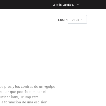
Edición Española
LOGIN
OFERTA
los pros y los contras de un «golpe
ilitar que podría eliminar el
clear iraní, Trump está
 la formación de una escisión