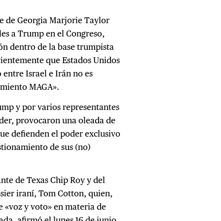
te de Georgia Marjorie Taylor
eles a Trump en el Congreso,
ión dentro de la base trumpista
rvientemente que Estados Unidos
 entre Israel e Irán no es
imiento MAGA».
ump y por varios representantes
íder, provocaron una oleada de
que defienden el poder exclusivo
tionamiento de sus (no)
tante de Texas Chip Roy y del
sier iraní, Tom Cotton, quien,
 «voz y voto» en materia de
ada, afirmó el lunes 16 de junio