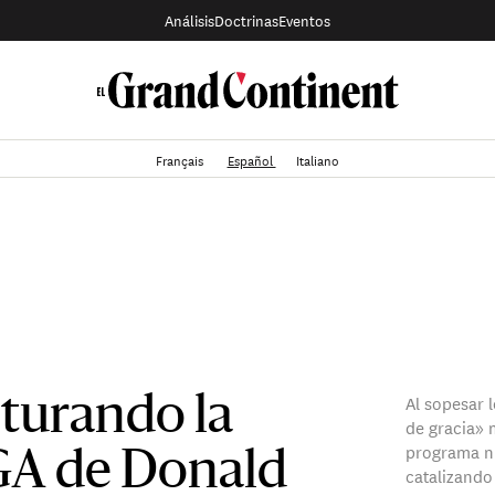
Análisis
Doctrinas
Eventos
Français
Español
Italiano
Al sopesar 
cturando la
de gracia» m
programa nu
GA de Donald
catalizando