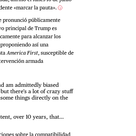
idente «marcar la pauta».
1
 se pronunció públicamente
vo principal de Trump es
nicamente para alcanzar los
 proponiendo así una
sta
America First
, susceptible de
intervención armada
and am admittedly biased
ut there's a lot of crazy stuff
 some things directly on the
tent, over 10 years, that…
ciones sobre la compatibilidad