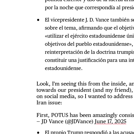
por la noche que correspondía al pres
El vicepresidente J. D. Vance también
sobre el tema, afirmando que el objeti
«utilizar el ejército estadounidense ú
objetivos del pueblo estadounidense»,
reinterpretación de la doctrina trumpi
constituir una justificación para una 
estadounidense.
Look, I'm seeing this from the inside, 
towards our president (and my friend), b
on social media, so I wanted to address
Iran issue:
First, POTUS has been amazingly consis
— JD Vance (@JDVance)
June 17, 2025
El propio Trump respondió a las acusa