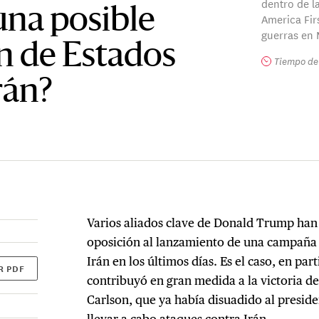
dentro de 
na posible
America Fir
guerras en 
n de Estados
Tiempo de 
rán?
Varios aliados clave de Donald Trump ha
oposición al lanzamiento de una campaña 
Irán en los últimos días. Es el caso, en pa
R PDF
contribuyó en gran medida a la victoria d
Carlson, que ya había disuadido al presid
llevar a cabo ataques contra Irán.