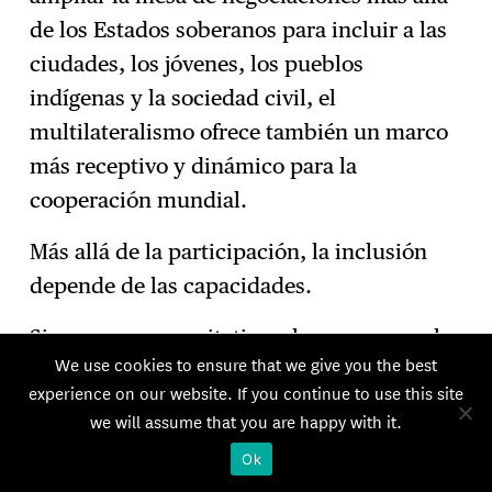
de los Estados soberanos para incluir a las
ciudades, los jóvenes, los pueblos
indígenas y la sociedad civil, el
multilateralismo ofrece también un marco
más receptivo y dinámico para la
cooperación mundial.
Más allá de la participación, la inclusión
depende de las capacidades.
Sin un acceso equitativo a los recursos, el
We use cookies to ensure that we give you the best
debate mundial sigue estando sesgado. En
experience on our website. If you continue to use this site
2023, más del 70% de la financiación
we will assume that you are happy with it.
cultural mundial procedía de instituciones
Ok
de países de ingresos altos, mientras que