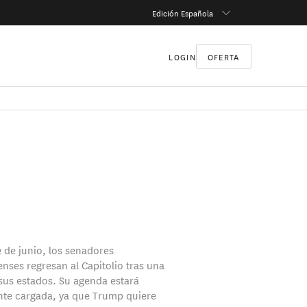
Edición Española
LOGIN
OFERTA
2 de junio, los senadores
nses regresan al Capitolio tras una
us estados. Su agenda estará
te cargada, ya que Trump quiere