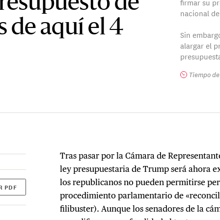
presupuesto de
firmar su pr
nacional del
 de aquí el 4
Sin embargo
alargar el 
presupuesta
Tiempo de 
Tras pasar por la Cámara de Representante
ley presupuestaria de Trump será ahora 
los republicanos no pueden permitirse per
R PDF
procedimiento parlamentario de «reconcil
filibuster). Aunque los senadores de la cá