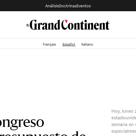
Análisis
Doctrinas
Eventos
Français
Español
Italiano
Hoy, lunes 
estadounide
ongreso
semana en s
especialmen