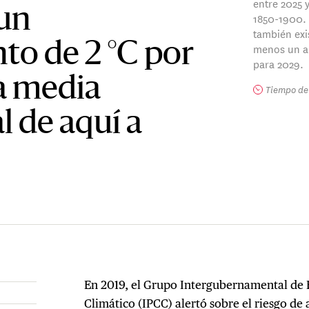
entre 2025 
 un
1850-1900.
también exi
to de 2 °C por
menos un añ
para 2029.
a media
Tiempo de 
l de aquí a
En 2019, el Grupo Intergubernamental de 
Climático (IPCC) alertó sobre el riesgo de