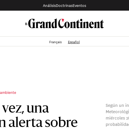
Análisis
Doctrinas
Eventos
Français
Español
 ambiente
Según un in
 vez, una
Meteorológi
miércoles 
n alerta sobre
probabilida