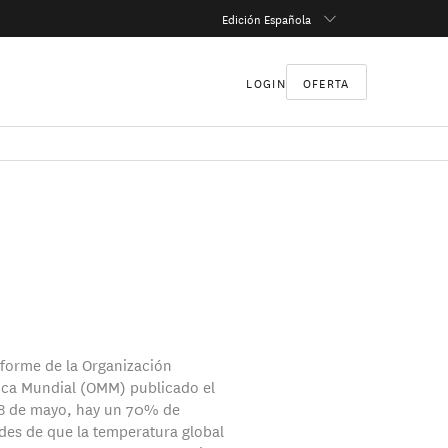
Edición Española
LOGIN
OFERTA
forme de la Organización
ca Mundial (OMM) publicado el
28 de mayo, hay un 70% de
des de que la temperatura global