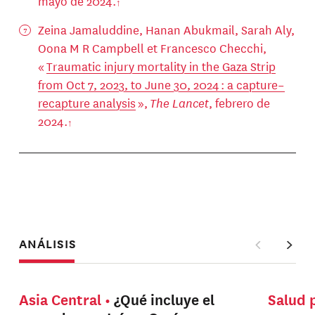
mayo de 2024.
Zeina Jamaluddine, Hanan Abukmail, Sarah Aly,
Oona M R Campbell et Francesco Checchi,
«
Traumatic injury mortality in the Gaza Strip
from Oct 7, 2023, to June 30, 2024 : a capture–
recapture analysis
»,
The Lancet
, febrero de
2024.
ANÁLISIS
Asia Central
¿Qué incluye el
Salud 