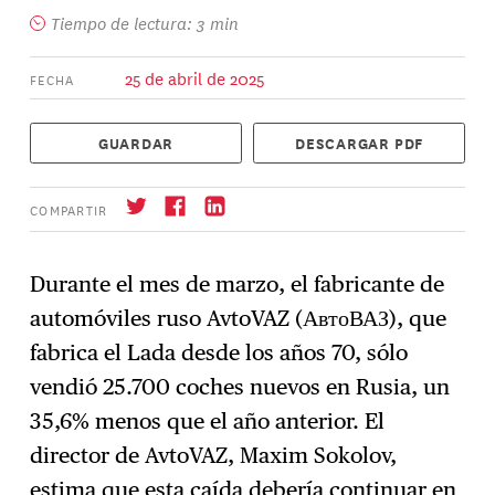
Tiempo de lectura: 3 min
25 de abril de 2025
FECHA
GUARDAR
DESCARGAR PDF
COMPARTIR
Durante el mes de marzo, el fabricante de
automóviles ruso AvtoVAZ (АвтоВАЗ), que
Suscríbase
→
fabrica el Lada desde los años 70, sólo
vendió 25.700 coches nuevos en Rusia, un
35,6% menos que el año anterior. El
director de AvtoVAZ, Maxim Sokolov,
estima que esta caída debería continuar en