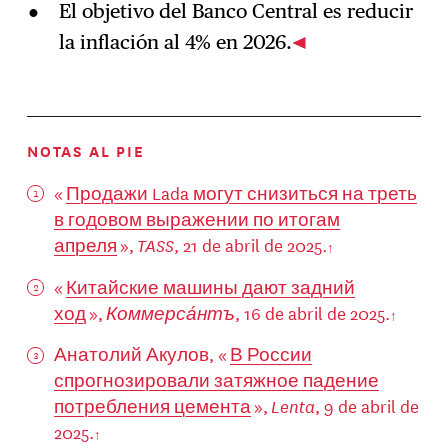
El objetivo del Banco Central es reducir
la inflación al 4% en 2026.
NOTAS AL PIE
«
Продажи Lada могут снизиться на треть
в годовом выражении по итогам
апреля
»,
TASS
, 21 de abril de 2025.
«
Китайские машины дают задний
ход
»,
Коммерса́нтъ
, 16 de abril de 2025.
Анатолий Акулов, «
В России
спрогнозировали затяжное падение
потребления цемента
»,
Lenta
, 9 de abril de
2025.