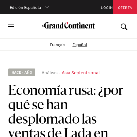
Edición Española
LOGIN
OFERTA
Français
Español
Análisis
Asia Septentrional
HACE 1 AÑO
Economía rusa: ¿por
qué se han
desplomado las
ventas de Lada en