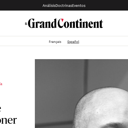
Análisis
Doctrinas
Eventos
Français
Español
ía
e
oner