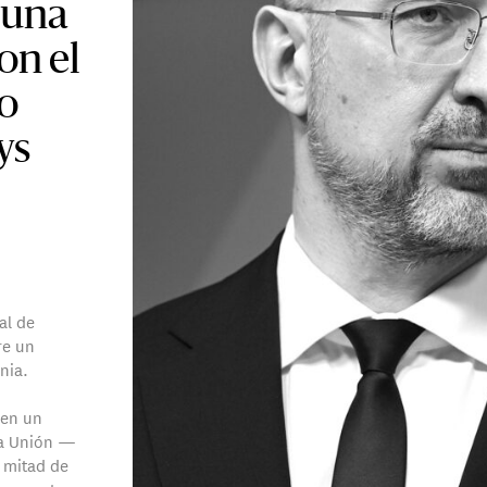
, una
on el
o
ys
al de
re un
nia.
den un
la Unión —
 mitad de