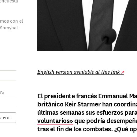
encuesta
imos con el
 Shmyhal.
English version available at this link
PA/
El presidente francés Emmanuel Mac
británico Keir Starmer han coordin
últimas semanas sus esfuerzos para
R PDF
voluntarios»
que podría desempeñar
tras el fin de los combates. ¿Qué o