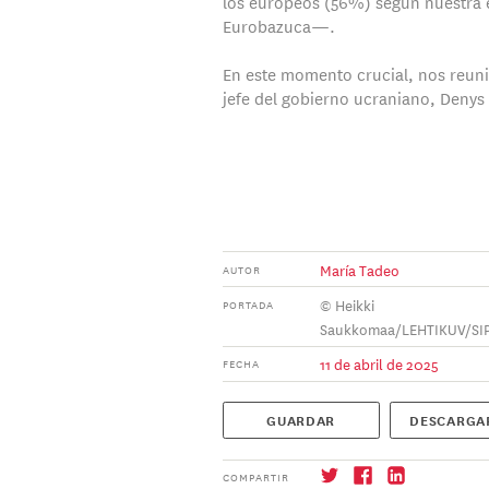
los europeos (56%) según nuestra 
Eurobazuca—.
En este momento crucial, nos reun
jefe del gobierno ucraniano, Denys
María Tadeo
AUTOR
© Heikki
PORTADA
Saukkomaa/LEHTIKUV/SI
11 de abril de 2025
FECHA
GUARDAR
DESCARGA
COMPARTIR