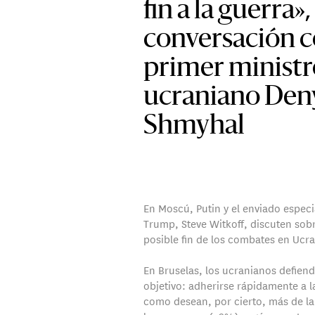
fin a la guerra»
conversación c
primer ministr
ucraniano Den
Shmyhal
En Moscú, Putin y el enviado especi
Trump, Steve Witkoff, discuten sob
posible fin de los combates en Ucra
En Bruselas, los ucranianos defien
objetivo: adherirse rápidamente a 
como desean, por cierto, más de la