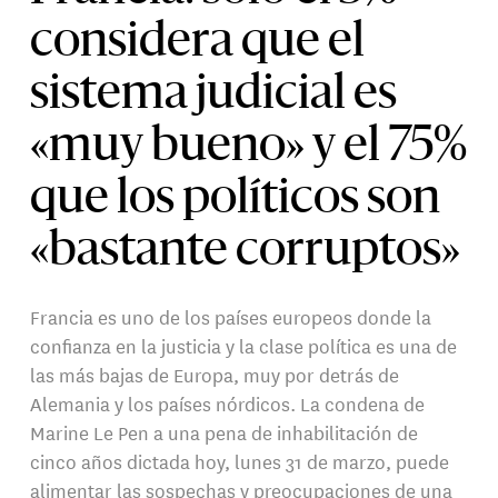
considera que el
sistema judicial es
«muy bueno» y el 75%
que los políticos son
«bastante corruptos»
Francia es uno de los países europeos donde la
confianza en la justicia y la clase política es una de
las más bajas de Europa, muy por detrás de
Alemania y los países nórdicos. La condena de
Marine Le Pen a una pena de inhabilitación de
cinco años dictada hoy, lunes 31 de marzo, puede
alimentar las sospechas y preocupaciones de una