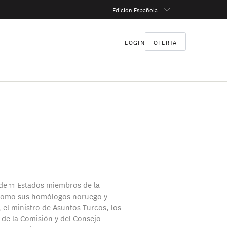
Edición Española
LOGIN
OFERTA
 de 11 Estados miembros de la
 como sus homólogos noruego y
 el ministro de Asuntos Turcos, los
 de la Comisión y del Consejo