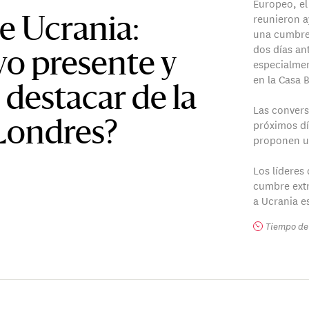
Europeo, el
reunieron a
e Ucrania:
una cumbre 
dos días an
vo presente y
especialmen
en la Casa 
destacar de la
Las convers
próximos dí
Londres?
proponen u
Los líderes 
cumbre extr
a Ucrania e
Tiempo de 