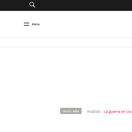
Menu
Análisis
La guerra en Ucr
HACE 1 AÑO