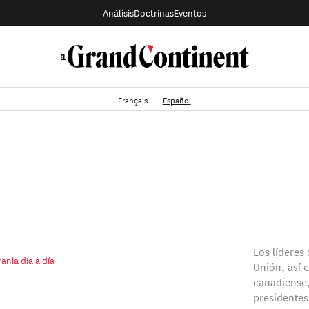
Análisis
Doctrinas
Eventos
Français
Español
Los líderes
ania día a día
Unión, así
canadiense,
presidentes