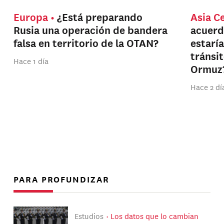
Europa
¿Está preparando
Asia C
Rusia una operación de bandera
acuerd
falsa en territorio de la OTAN?
estarí
tránsi
Hace 1 día
Ormuz
Hace 2 dí
PARA PROFUNDIZAR
Estudios
Los datos que lo cambian