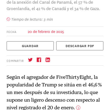
de la anexión del Canal de Panamá, el 57 % de
Groenlandia, el 42 % de Canadá y el 34 % de Gaza.
Tiempo de lectura: 3 min
20 de febrero de 2025
FECHA
GUARDAR
DESCARGAR PDF
COMPARTIR
Según el agregador de FiveThirtyEight, la
popularidad de Trump se sitúa en el 46,6 %
Suscríbase
→
un mes después de su investidura, lo que
supone un ligero descenso con respecto al
nivel registrado el 20 de enero.
1