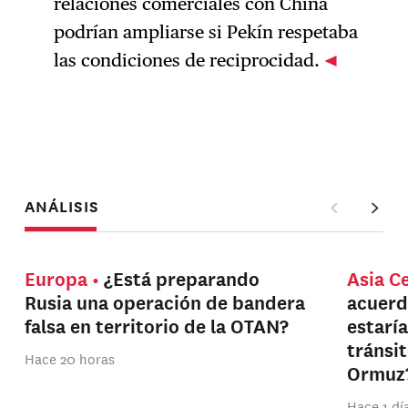
relaciones comerciales con China
podrían ampliarse si Pekín respetaba
las condiciones de reciprocidad.
ANÁLISIS
Europa
¿Está preparando
Asia C
Rusia una operación de bandera
acuerd
falsa en territorio de la OTAN?
estarí
tránsi
Hace 20 horas
Ormuz
Hace 1 dí