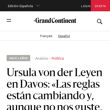
Edición Española
LOGIN
OFERTA
Français
Español
Análisis
Política
HACE 2 AÑOS
Ursula von der Leyen
en Davos: «Las reglas
están cambiando y,
aunque no nos guste,