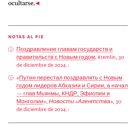
ocultarse.
NOTAS AL PIE
Поздравление главам государств и
правительств с Новым годом
, Kremlin, 30
de diciembre de 2024.
«
Путин перестал поздравлять с Новым
годом лидеров Абхазии и Сирии, а начал
— глав Мьянмы, КНДР, Эфиопии и
Монголии
»,
Новости «Агентства»
, 30
de diciembre de 2024.