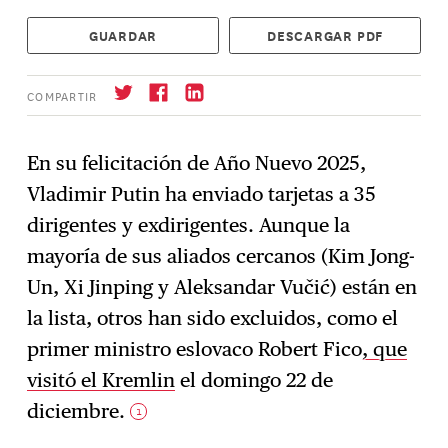
GUARDAR
DESCARGAR PDF
COMPARTIR
En su felicitación de Año Nuevo 2025,
Vladimir Putin ha enviado tarjetas a 35
Suscríbase
→
dirigentes y exdirigentes. Aunque la
mayoría de sus aliados cercanos (Kim Jong-
Un, Xi Jinping y Aleksandar Vučić) están en
la lista, otros han sido excluidos, como el
primer ministro eslovaco Robert Fico
, que
visitó el Kremlin
el domingo 22 de
diciembre.
1