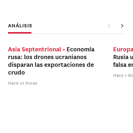
ANÁLISIS
Asia Septentrional
Economía
Europ
rusa: los drones ucranianos
Rusia 
disparan las exportaciones de
falsa e
crudo
Hace 1 dí
Hace 10 horas