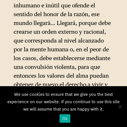
inhumano e inútil que ofende el
sentido del honor de la razón, ese
mundo llegará… Llegará, porque debe
crearse un orden externo y racional,
que corresponda al nivel alcanzado
por la mente humana o, en el peor de
los casos, debe establecerse mediante
una convulsión violenta, para que
entonces los valores del alma puedan
obtener de nuevo el derecho a vivir y
una buena conciencia a escala
We use cookies to ensure that we give you the best
experience on our website. If you continue to use this site
humana».
we will assume that you are happy with it.
Con tales opiniones, Thomas Mann
Ok
representa el mejor legado del