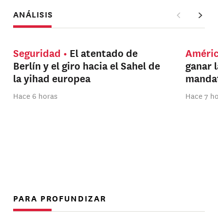
ANÁLISIS
Seguridad
El atentado de
Améri
Berlín y el giro hacia el Sahel de
ganar 
la yihad europea
manda
Hace 6 horas
Hace 7 h
PARA PROFUNDIZAR