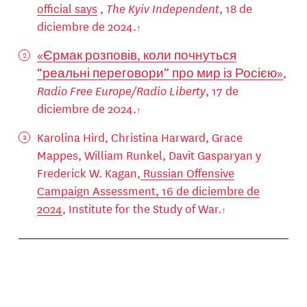
official says
,
The Kyiv Independent
, 18 de
diciembre de 2024.
«Єрмак розповів, коли почнуться
“реальні переговори” про мир із Росією»
,
Radio Free Europe/Radio Liberty
, 17 de
diciembre de 2024.
Karolina Hird, Christina Harward, Grace
Mappes, William Runkel, Davit Gasparyan y
Frederick W. Kagan,
Russian Offensive
Campaign Assessment, 16 de diciembre de
2024
, Institute for the Study of War.