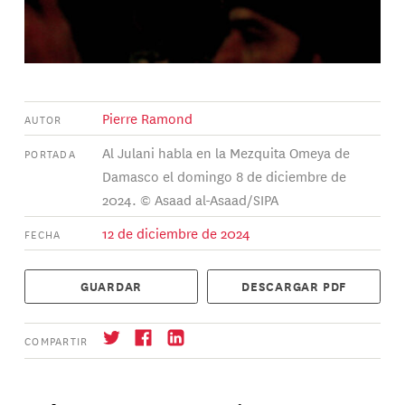
Pierre Ramond
AUTOR
Al Julani habla en la Mezquita Omeya de
PORTADA
Damasco el domingo 8 de diciembre de
2024. © Asaad al-Asaad/SIPA
12 de diciembre de 2024
FECHA
GUARDAR
DESCARGAR PDF
COMPARTIR