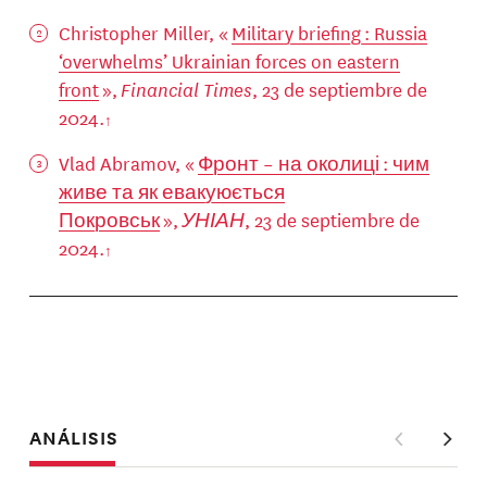
Christopher Miller, «
Military briefing : Russia
‘overwhelms’ Ukrainian forces on eastern
front
»,
Financial Times
, 23 de septiembre de
2024.
Vlad Abramov, «
Фронт – на околиці : чим
живе та як евакуюється
Покровськ
»,
УНІАН
, 23 de septiembre de
2024.
ANÁLISIS