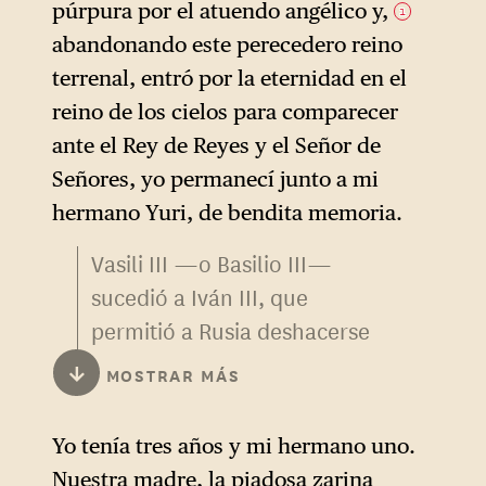
púrpura por el atuendo angélico y,
1
abandonando este perecedero reino
terrenal, entró por la eternidad en el
reino de los cielos para comparecer
ante el Rey de Reyes y el Señor de
Señores, yo permanecí junto a mi
hermano Yuri, de bendita memoria.
Vasili III —o Basilio III—
sucedió a Iván III, que
permitió a Rusia deshacerse
por completo del yugo
↓
MOSTRAR MÁS
mongol. Ambos tuvieron una
política de expansión de
Yo tenía tres años y mi hermano uno.
Moscovia, que Iván IV heredó
Nuestra madre, la piadosa zarina