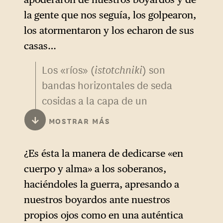
la gente que nos seguía, los golpearon,
los atormentaron y los echaron de sus
casas…
Los «ríos» (
istotchniki
) son
bandas horizontales de seda
cosidas a la capa de un
obispo, que representan la
↓
MOSTRAR MÁS
enseñanza que extrae de la
fuente de los dos
¿Es ésta la manera de dedicarse «en
Testamentos.
cuerpo y alma» a los soberanos,
haciéndoles la guerra, apresando a
nuestros boyardos ante nuestros
propios ojos como en una auténtica