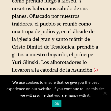
como prendió fuego a Moscú. Y
nosotros habríamos sabido de sus
planes. Ofuscado por nuestros
traidores, el pueblo se reunió como
una tropa de judíos y, en el ábside de
la iglesia del gran y santo mártir de
Cristo Dimitri de Tesalónica, prendió a
gritos a nuestro boyardo, el príncipe
Yuri Glinski. Los alborotadores lo
llevaron a la catedral de la Asunción
4
y lo masacraron inhumanamente
We use cookies to ensure that we give you the best
delante del púlpito del metropolita,
experience on our website. If you continue to use this site
inundando la iglesia con su sangre.
we will assume that you are happy with it.
Sacaron su cadáver por el gran portal y
Ok
lo exhibieron en la plaza pública,