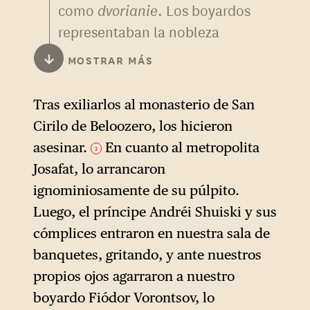
como
dvorianie
. Los boyardos
representaban la nobleza
hereditaria, los
dvorianie
la
↓
MOSTRAR MÁS
nueva clase de nobles
ennoblecidos por sus
Tras exiliarlos al monasterio de San
servicios civiles o militares y a
Cirilo de Beloozero, los hicieron
los que Iván favorecía.
asesinar.
En cuanto al metropolita
3
Josafat, lo arrancaron
ignominiosamente de su púlpito.
Luego, el príncipe Andréi Shuiski y sus
cómplices entraron en nuestra sala de
banquetes, gritando, y ante nuestros
propios ojos agarraron a nuestro
boyardo Fiódor Vorontsov, lo