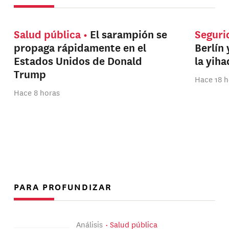
Salud pública
El sarampión se
Seguri
propaga rápidamente en el
Berlín 
Estados Unidos de Donald
la yih
Trump
Hace 18 h
Hace 8 horas
PARA PROFUNDIZAR
Análisis
Salud pública