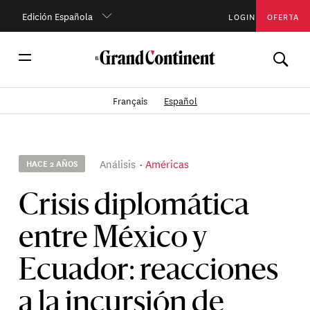
Edición Española
LOGIN
OFERTA
Français
Español
Análisis
Américas
HACE 2 AÑOS
Crisis diplomática
entre México y
Ecuador: reacciones
a la incursión de