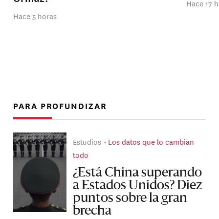
Hace 17 h
Hace 5 horas
PARA PROFUNDIZAR
Estudios
Los datos que lo cambian
todo
¿Está China superando
a Estados Unidos? Diez
puntos sobre la gran
brecha