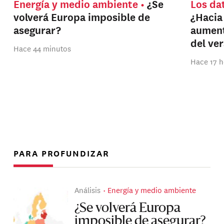
Energía y medio ambiente
¿Se
Los da
volverá Europa imposible de
¿Hacia
asegurar?
aument
del ve
Hace 44 minutos
Hace 17 h
PARA PROFUNDIZAR
Análisis
Energía y medio ambiente
¿Se volverá Europa
imposible de asegurar?