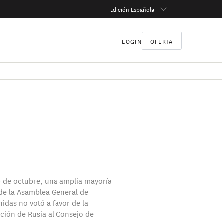
Edición Española
LOGIN
OFERTA
0 de octubre, una amplia mayoría
de la Asamblea General de
idas no votó a favor de la
ción de Rusia al Consejo de