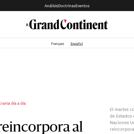
Análisis
Doctrinas
Eventos
Français
Español
rania día a día
El martes 1
de Estados 
Naciones Un
reincorpora al
reincorpora