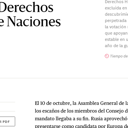
Derechos H
 Derechos
excluida en 
descubrimie
 Naciones
perpetrada 
la votación
que apoyan 
estable en u
año de la g
Tiempo de 
El 10 de octubre, la Asamblea General de 
los escaños de los miembros del Consejo
mandato llegaba a su fin. Rusia aprovechó 
R PDF
presentarse como candidata por Europa de