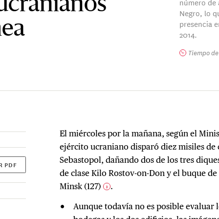
 ucranianos
número de a
Negro, lo q
presencia e
mea
2014.
Tiempo de 
El miércoles por la mañana, según el Minis
ejército ucraniano disparó diez misiles de 
Sebastopol, dañando dos de los tres dique
R PDF
de clase Kilo Rostov-on-Don y el buque d
Minsk (127)
.
3
Aunque todavía no es posible evaluar l