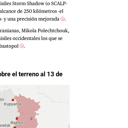
siles Storm Shadow (o SCALP-
alcance de 250 kilómetros -el
s- y una precisión mejorada
.
8
cranianas, Mikola Polechtchouk,
siles occidentales los que se
Sebastopol
.
9