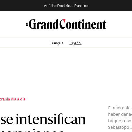
Análisis
Doctrinas
Eventos
Français
Español
rania día a día
El miércole
haber daña
se intensifican
buque ruso 
Sebastopol.