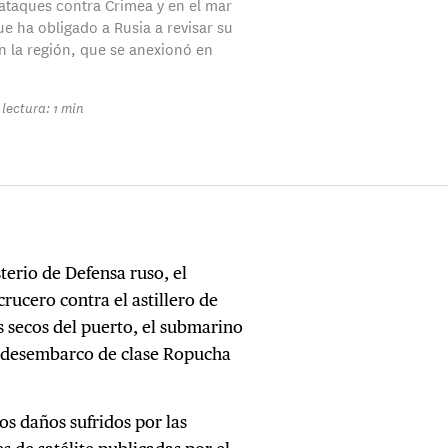
taques contra Crimea y en el mar
ue ha obligado a Rusia a revisar su
n la región, que se anexionó en
lectura: 1 min
terio de Defensa ruso, el
crucero contra el astillero de
s secos del puerto, el submarino
e desembarco de clase Ropucha
os daños sufridos por las