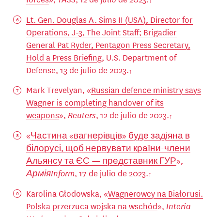
Lt. Gen. Douglas A. Sims II (USA), Director for
Operations, J-3, The Joint Staff; Brigadier
General Pat Ryder, Pentagon Press Secretary,
Hold a Press Briefing
, U.S. Department of
Defense, 13 de julio de 2023.
Mark Trevelyan, «
Russian defence ministry says
Wagner is completing handover of its
weapons
»,
Reuters
, 12 de julio de 2023.
«
Частина «вагнерівців» буде задіяна в
білорусі, щоб нервувати країни-члени
Альянсу та ЄС — представник ГУР
»,
АрміяInform
, 17 de julio de 2023.
Karolina Głodowska, «
Wagnerowcy na Białorusi.
Polska przerzuca wojska na wschód
»,
Interia