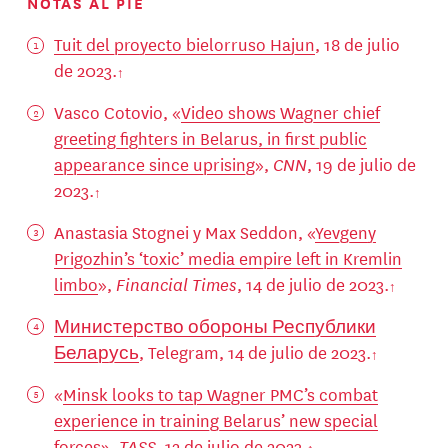
NOTAS AL PIE
Tuit del proyecto bielorruso Hajun
, 18 de julio
de 2023.
Vasco Cotovio, «
Video shows Wagner chief
greeting fighters in Belarus, in first public
appearance since uprising
»,
CNN
, 19 de julio de
2023.
Anastasia Stognei y Max Seddon, «
Yevgeny
Prigozhin’s ‘toxic’ media empire left in Kremlin
limbo
»,
Financial Times
, 14 de julio de 2023.
Министерство обороны Республики
Беларусь
, Telegram, 14 de julio de 2023.
«
Minsk looks to tap Wagner PMC’s combat
experience in training Belarus’ new special
forces
»,
TASS
, 12 de julio de 2023.