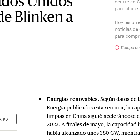
ados Unidos
ocurre en C
parcial o es
 de Blinken a
Hoy les ofr
noticias de
para compr
Tiempo de 
Energías renovables.
Según datos de 
Energía publicados esta semana, la cap
limpias en China siguió acelerándose 
R PDF
2023. A finales de mayo, la capacidad i
había alcanzado unos 380 GW, mientras