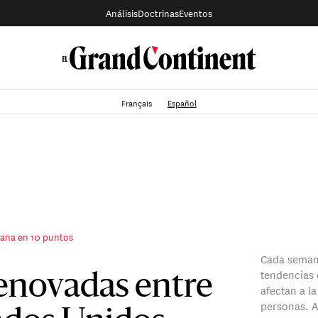
Análisis
Doctrinas
Eventos
Français
Español
mana en 10 puntos
Cada semana
tendencias 
enovadas entre
afectan a l
personas. A