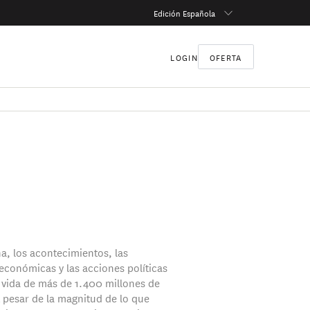
Edición Española
LOGIN
OFERTA
, los acontecimientos, las
económicas y las acciones políticas
a vida de más de 1.400 millones de
 pesar de la magnitud de lo que