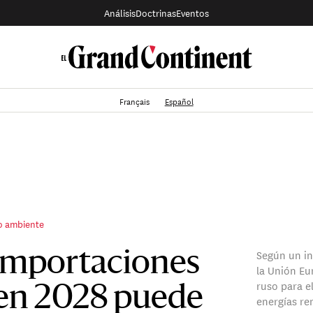
Análisis
Doctrinas
Eventos
Français
Español
io ambiente
Según un in
s importaciones
la Unión Eu
ruso para e
 en 2028 puede
energías re