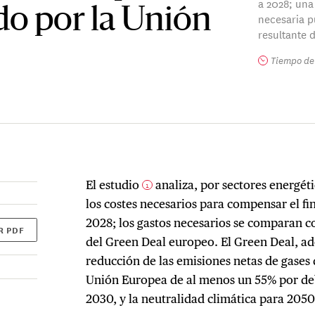
a 2028; una
do por la Unión
necesaria p
resultante d
Tiempo de 
El estudio
analiza, por sectores energéti
1
los costes necesarios para compensar el fi
2028; los gastos necesarios se comparan co
R PDF
del Green Deal europeo. El Green Deal, a
reducción de las emisiones netas de gases 
Unión Europea de al menos un 55% por deb
2030, y la neutralidad climática para 205