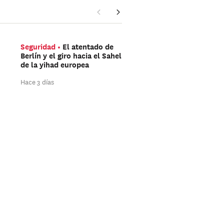
Seguridad
El atentado de
Américas
Trump aún 
Berlín y el giro hacia el Sahel
ganar las elecciones de
de la yihad europea
mitad de mandato
Hace 3 días
Hace 3 días