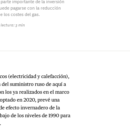
 parte importante de la inversión
uede pagarse con la reducción
e los costes del gas.
lectura: 3 min
cos (electricidad y calefacción),
n del suministro ruso de aquí a
n los ya realizados en el marco
doptado en 2020, prevé una
de efecto invernadero de la
ajo de los niveles de 1990 para
0.