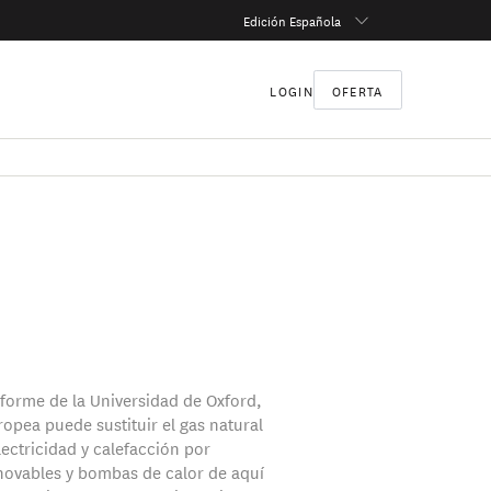
Edición Española
LOGIN
OFERTA
forme de la Universidad de Oxford,
ropea puede sustituir el gas natural
lectricidad y calefacción por
novables y bombas de calor de aquí