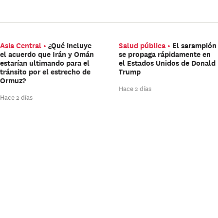
Asia Central
¿Qué incluye
Salud pública
El sarampión
el acuerdo que Irán y Omán
se propaga rápidamente en
estarían ultimando para el
el Estados Unidos de Donald
tránsito por el estrecho de
Trump
Ormuz?
Hace 2 días
Hace 2 días