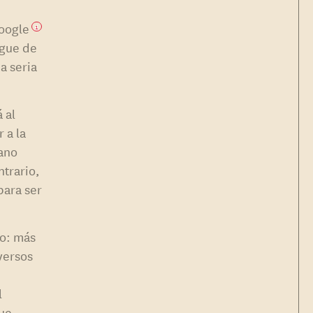
Google
1
egue de
a seria
 al
 a la
mano
ntrario,
para ser
do: más
versos
l
que