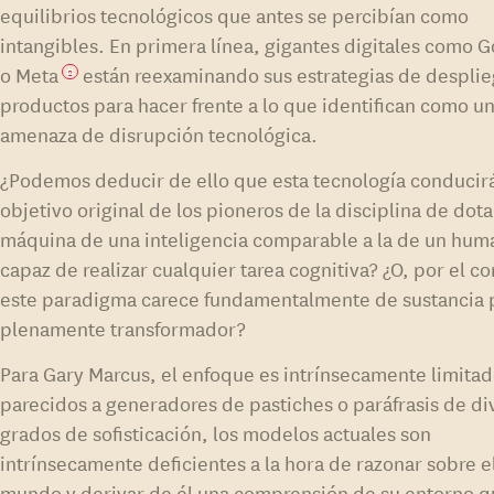
equilibrios tecnológicos que antes se percibían como
intangibles. En primera línea, gigantes digitales como 
o Meta
están reexaminando sus estrategias de despli
2
productos para hacer frente a lo que identifican como un
amenaza de disrupción tecnológica.
¿Podemos deducir de ello que esta tecnología conducirá
objetivo original de los pioneros de la disciplina de dotar
máquina de una inteligencia comparable a la de un hu
capaz de realizar cualquier tarea cognitiva? ¿O, por el co
este paradigma carece fundamentalmente de sustancia 
plenamente transformador?
Para Gary Marcus, el enfoque es intrínsecamente limita
parecidos a generadores de pastiches o paráfrasis de di
grados de sofisticación, los modelos actuales son
intrínsecamente deficientes a la hora de razonar sobre e
mundo y derivar de él una comprensión de su entorno 