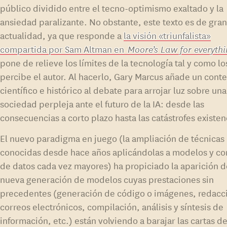
público dividido entre el tecno-optimismo exaltado y la
ansiedad paralizante. No obstante, este texto es de gra
actualidad, ya que responde a
la visión «triunfalista»
compartida por Sam Altman en
Moore’s Law for everyth
pone de relieve los límites de la tecnología tal y como lo
percibe el autor. Al hacerlo, Gary Marcus añade un cont
científico e histórico al debate para arrojar luz sobre una
sociedad perpleja ante el futuro de la IA: desde las
consecuencias a corto plazo hasta las catástrofes existen
El nuevo paradigma en juego (la ampliación de técnicas
conocidas desde hace años aplicándolas a modelos y co
de datos cada vez mayores) ha propiciado la aparición 
nueva generación de modelos cuyas prestaciones sin
precedentes (generación de código o imágenes, redacc
correos electrónicos, compilación, análisis y síntesis de
información, etc.) están volviendo a barajar las cartas d