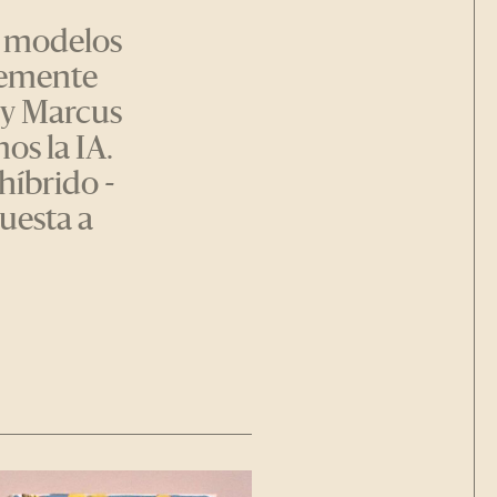
s modelos
ntemente
ry Marcus
os la IA.
híbrido -
uesta a