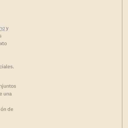
n
ing
y
s
exto
ciales.
njuntos
de una
ión de
e