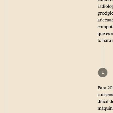
radiólo
precipi
adecuad
computa
que es 
lo hará
↓
Para 202
consens
difícil 
máquina