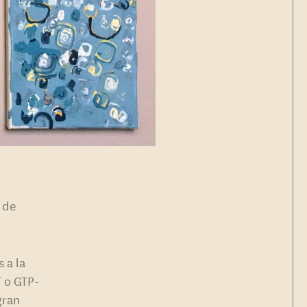
o de
 a la
T o GTP-
gran