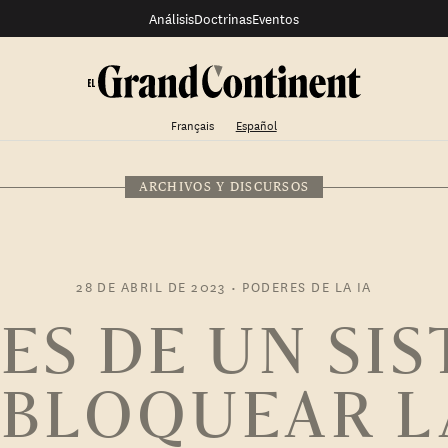
Análisis
Doctrinas
Eventos
Français
Español
ARCHIVOS Y DISCURSOS
28 DE ABRIL DE 2023
•
PODERES DE LA IA
ES DE UN SI
BLOQUEAR L