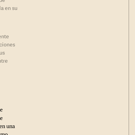
da en su
ente
aciones
cus
ntre
ue
je
 en una
como