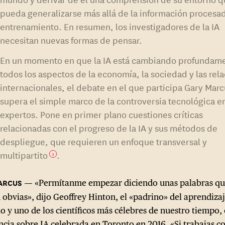
pueda generalizarse más allá de la información procesa
entrenamiento. En resumen, los investigadores de la IA
necesitan nuevas formas de pensar.
En un momento en que la IA está cambiando profundam
todos los aspectos de la economía, la sociedad y las rel
internacionales, el debate en el que participa Gary Mar
supera el simple marco de la controversia tecnológica e
expertos. Pone en primer plano cuestiones críticas
relacionadas con el progreso de la IA y sus métodos de
despliegue, que requieren un enfoque transversal y
multipartito
.
3
«Permítanme empezar diciendo unas palabras q
 obvias», dijo Geoffrey Hinton, el «padrino» del aprendiza
o y uno de los científicos más célebres de nuestro tiempo,
ncia sobre IA celebrada en Toronto en 2016. «Si trabajas 