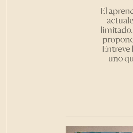
El apren
actuale
limitado
propone 
Entreve 
uno qu