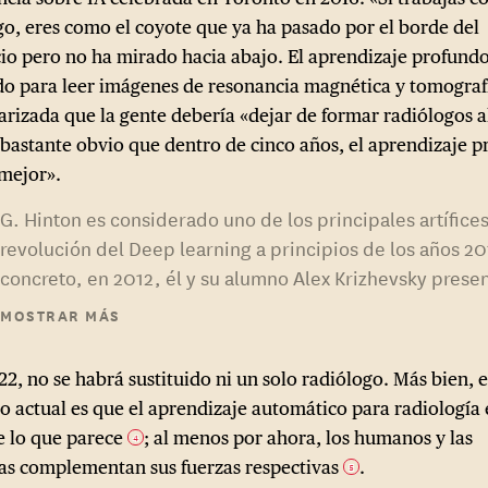
go, eres como el coyote que ya ha pasado por el borde del
cio pero no ha mirado hacia abajo. El aprendizaje profundo
o para leer imágenes de resonancia magnética y tomograf
rizada que la gente debería «dejar de formar radiólogos 
«bastante obvio que dentro de cinco años, el aprendizaje 
 mejor».
G. Hinton es considerado uno de los principales artífices
revolución del Deep learning a principios de los años 2
concreto, en 2012, él y su alumno Alex Krizhevsky prese
un nuevo modelo de Deep learning llamado AlexNet, qu
MOSTRAR MÁS
un rendimiento sin precedentes en una competición
internacional de clasificación de imágenes por sistemas
2, no se habrá sustituido ni un solo radiólogo. Más bien, e
(ImageNet). Esto supuso un punto de inflexión en la ad
o actual es que el aprendizaje automático para radiología
del Deep learning por parte de la comunidad científica,
de lo que parece
; al menos por ahora, los humanos y las
4
comprendió entonces el tremendo potencial de la tecno
s complementan sus fuerzas respectivas
.
5