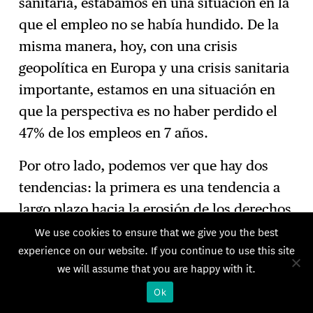
sanitaria, estábamos en una situación en la
que el empleo no se había hundido. De la
misma manera, hoy, con una crisis
geopolítica en Europa y una crisis sanitaria
importante, estamos en una situación en
que la perspectiva es no haber perdido el
47% de los empleos en 7 años.
Por otro lado, podemos ver que hay dos
tendencias: la primera es una tendencia a
largo plazo hacia la erosión de los derechos
laborales y las conquistas sociales. Se trata
We use cookies to ensure that we give you the best
experience on our website. If you continue to use this site
de un proyecto político de la derecha
we will assume that you are happy with it.
conservadora en prácticamente todos los
Ok
países del mundo. Decir trabajadores