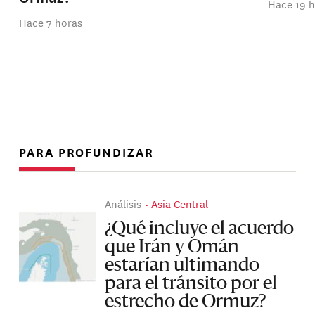
Hace 19 
Hace 7 horas
PARA PROFUNDIZAR
Análisis
Asia Central
¿Qué incluye el acuerdo
que Irán y Omán
estarían ultimando
para el tránsito por el
estrecho de Ormuz?