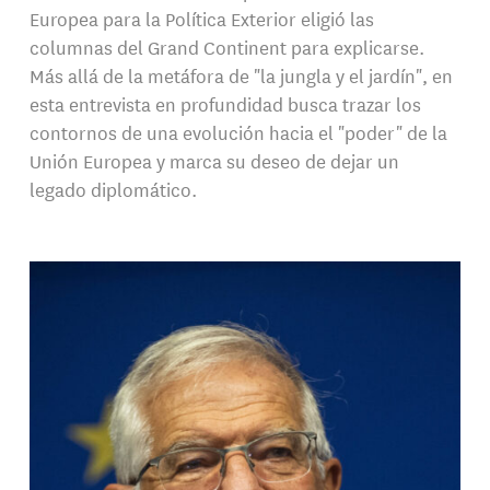
Europea para la Política Exterior eligió las
columnas del Grand Continent para explicarse.
Más allá de la metáfora de "la jungla y el jardín", en
esta entrevista en profundidad busca trazar los
contornos de una evolución hacia el "poder" de la
Unión Europea y marca su deseo de dejar un
legado diplomático.