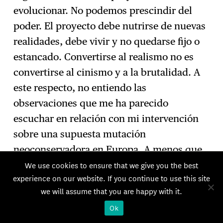
evolucionar. No podemos prescindir del
poder. El proyecto debe nutrirse de nuevas
realidades, debe vivir y no quedarse fijo o
estancado. Convertirse al realismo no es
convertirse al cinismo y a la brutalidad. A
este respecto, no entiendo las
observaciones que me ha parecido
escuchar en relación con mi intervención
sobre una supuesta mutación
neoconservadora en Europa. A menos que
pienses que luchar contra el imperialismo
We use cookies to ensure that we give you the best
experience on our website. If you continue to use this site
ruso es un acto neoconservador. En
we will assume that you are happy with it.
realidad, estamos más comprometidos que
Ok
nunca con los principios de la Carta de