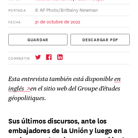
© AP Photo/Brittainy Newman
PORTADA
31 de octubre de 2022
FECHA
GUARDAR
DESCARGAR PDF
COMPARTIR
Esta entrevista también está disponible
en
inglés
en el sitio web del Groupe d’études
Suscríbase
→
géopolitiques.
Sus últimos discursos, ante los
embajadores de la Unión y luego en