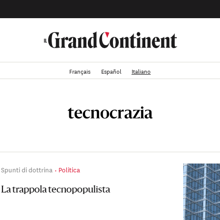
Français
Español
Italiano
tecnocrazia
Spunti di dottrina
Politica
La trappola tecnopopulista