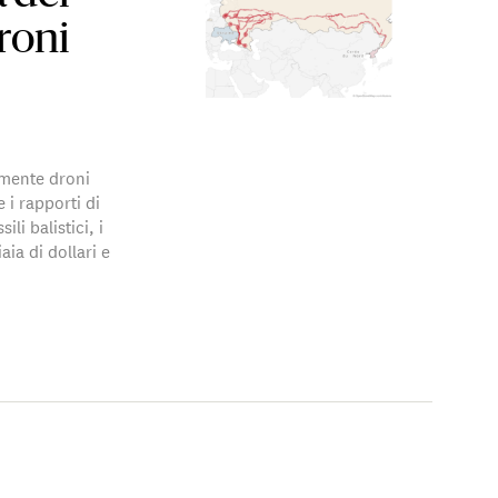
roni
mente droni
 i rapporti di
li balistici, i
ia di dollari e