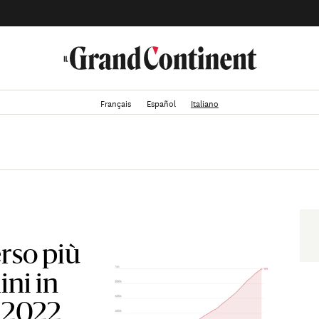
Français
Español
Italiano
rso più
ini in
o 2022