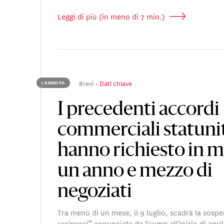
Leggi di più (in meno di 7 min.)
Brevi
Dati chiave
1 ANNO FA
I precedenti accordi
commerciali statuni
hanno richiesto in 
un anno e mezzo di
negoziati
Tra meno di un mese, il 9 luglio, scadrà la sospe
reciproci” annunciata da Trump all'inizio di april