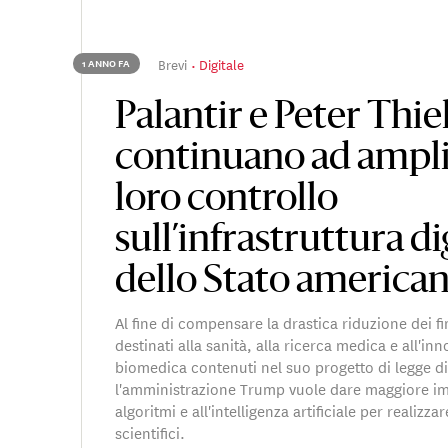
Brevi
Digitale
1 ANNO FA
Palantir e Peter Thie
continuano ad amplia
loro controllo
sull’infrastruttura di
dello Stato america
Al fine di compensare la drastica riduzione dei f
destinati alla sanità, alla ricerca medica e all'in
biomedica contenuti nel suo progetto di legge di
l'amministrazione Trump vuole dare maggiore im
algoritmi e all'intelligenza artificiale per realizza
scientifici.