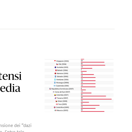
tensi
media
nsione dei “dazi
e. Entro tale