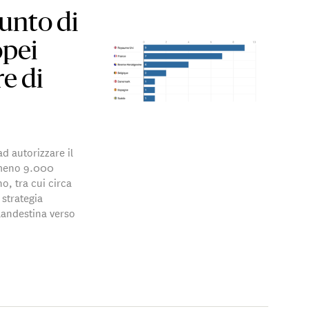
unto di
opei
re di
d autorizzare il
lmeno 9.000
o, tra cui circa
strategia
landestina verso