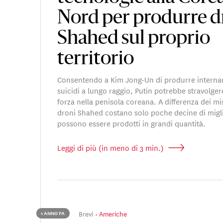
Nord per produrre d
Shahed sul proprio
territorio
Consentendo a Kim Jong-Un di produrre interna
suicidi a lungo raggio, Putin potrebbe stravolgere
forza nella penisola coreana. A differenza dei missi
droni Shahed costano solo poche decine di miglia
possono essere prodotti in grandi quantità.
Leggi di più (in meno di 3 min.)
Brevi
Americhe
1 ANNO FA