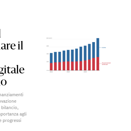
l
re il
gitale
no
inanziamenti
novazione
 bilancio,
portanza agli
re progressi