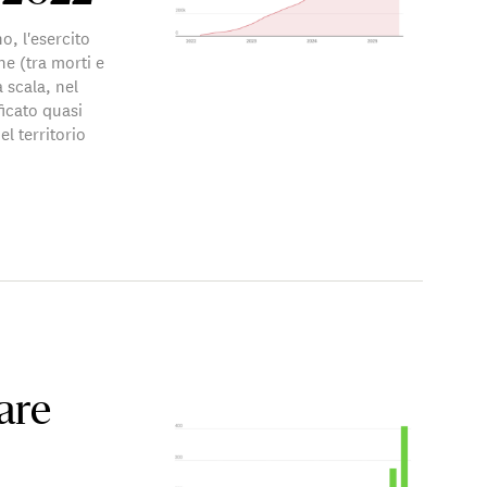
o, l'esercito
ne (tra morti e
a scala, nel
icato quasi
l territorio
care