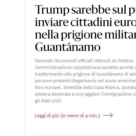
Trump sarebbe sul p
inviare cittadini eur
nella prigione milita
Guantánamo
Secondo documenti ufficiali ottenuti da
Politico
,
l'amministrazione repubblicana sarebbe pronta a
trasferimento alla prigione di Guantánamo di a
persone presenti illegalmente sul suolo american
800 europei. Smentita dalla Casa Bianca, questa 
sembra destinata a scoraggiare l'immigrazione c
gli Stati Uniti.
Leggi di più (in meno di 4 min.)