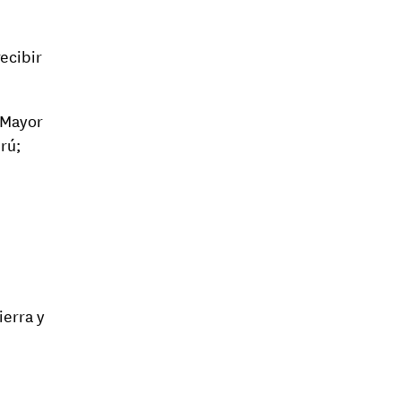
ecibir
 Mayor
rú;
ierra y