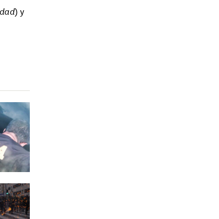
edad
) y