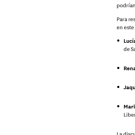
podrían
Para re
en este
Lucí
de S
Rena
Jaqu
Mari
Libe
La disc