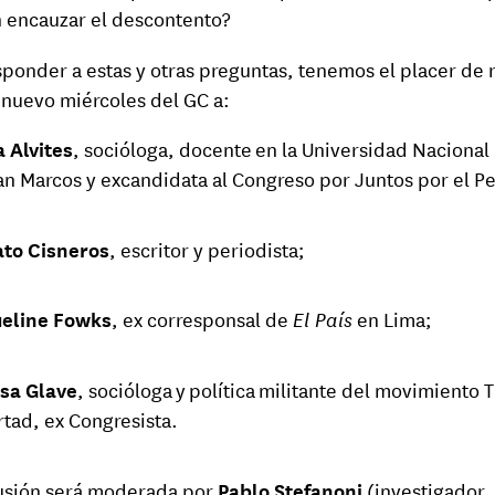
 encauzar el descontento?
sponder a estas y otras preguntas, tenemos el placer de r
 nuevo miércoles del GC a:
a Alvites
, socióloga, docente en la Universidad Nacional
an Marcos y excandidata al Congreso por Juntos por el Pe
to Cisneros
, escritor y periodista;
eline Fowks
, ex corresponsal de
El País
en Lima;
sa Glave
, socióloga y política militante del movimiento T
rtad, ex Congresista.
usión será moderada por
Pablo Stefanoni
(investigador