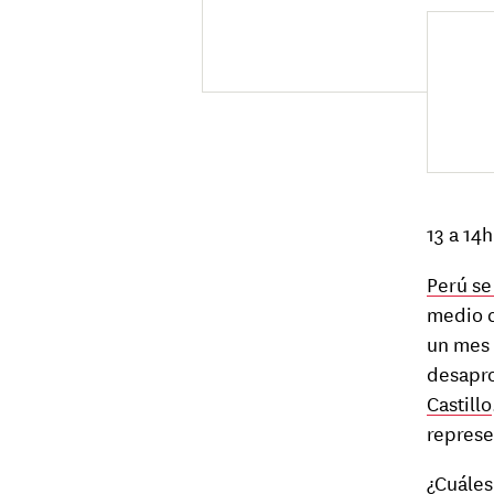
13 a 14
Perú se
medio c
un mes 
desapro
Castillo
represe
¿Cuáles