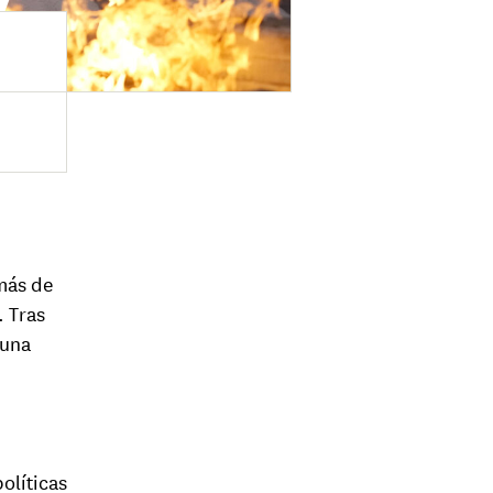
más de
 Tras
 una
olíticas