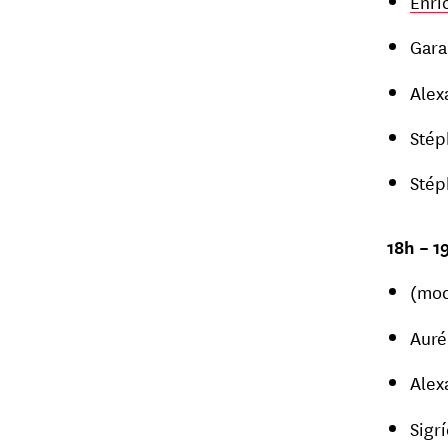
Enri
Gara
Alex
Stép
Stép
18h – 1
(mod
Auré
Alex
Sigrí