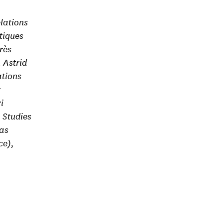
lations
tiques
rès
 Astrid
ations
t
i
l Studies
das
ce),