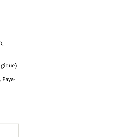
D,
lgique)
, Pays-