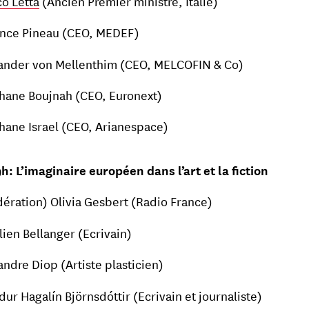
co Letta
(Ancien Premier ministre, Italie)
nce Pineau (CEO, MEDEF)
ander von Mellenthim (CEO, MELCOFIN & Co)
hane Boujnah (CEO, Euronext)
hane Israel (CEO, Arianespace)
9h: L’imaginaire européen dans l’art et la fiction
ération) Olivia Gesbert (Radio France)
lien Bellanger (Ecrivain)
andre Diop (Artiste plasticien)
dur Hagalín Björnsdóttir (Ecrivain et journaliste)