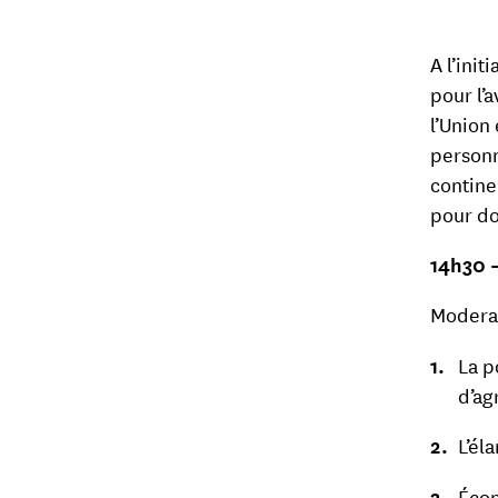
A l’init
pour l’
l’Union
personn
contine
pour do
14h30 
Modera
La p
d’ag
L’él
Écon