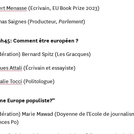
rt Menasse
(Ecrivain, EU Book Prize 2023)
as Saignes (Producteur,
Parlement
)
19h45: Comment être européen ?
ération) Bernard Spitz (Les Gracques)
ues Attali
(Écrivain et essayiste)
alie Tocci
(Politologue)
une Europe populiste?”
ération) Marie Mawad (Doyenne de l’Ecole de journalis
nces Po)