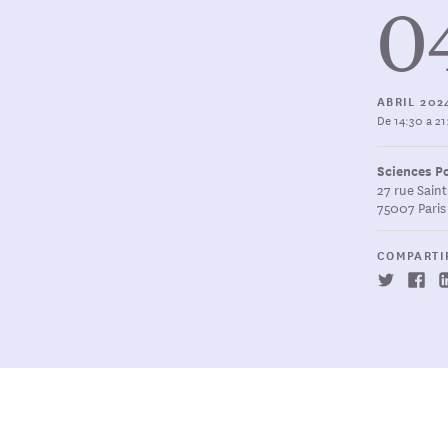
0
ABRIL 202
De 14:30 a 2
Sciences Po
27 rue Sain
75007 Paris
COMPARTI