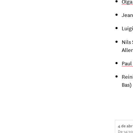
Olga
Jean
Luig
Nils
Alle
Paul
Rein
Bas)
4 de abr
De 14:30