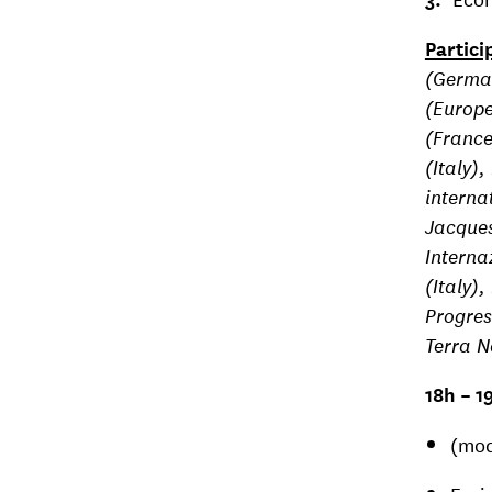
Partici
(German
(Europe
(France
(Italy)
interna
Jacques
Internaz
(Italy)
Progres
Terra N
18h – 1
(mod