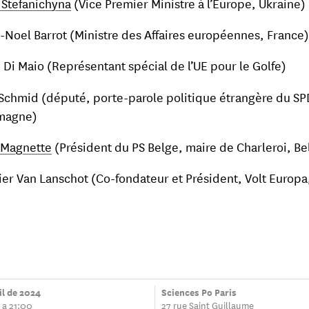
 Stefanichyna
(Vice Premier Ministre à l’Europe, Ukraine)
-Noel Barrot (Ministre des Affaires européennes, France)
i Di Maio (Représentant spécial de l’UE pour le Golfe)
 Schmid (député, porte-parole politique étrangère du SP
magne)
 Magnette
(Président du PS Belge, maire de Charleroi, Be
ier Van Lanschot (Co-fondateur et Président, Volt Europa
il de 2024
Sciences Po Paris
 a 21:00
27 rue Saint Guillaume