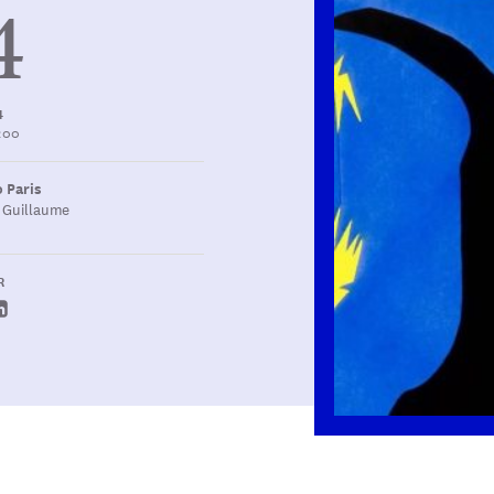
4
4
1:00
 Paris
t Guillaume
R