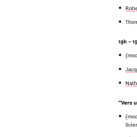
Robe
Thom
19h – 
(mod
Jacq
Nath
“Vers 
(mod
Scie