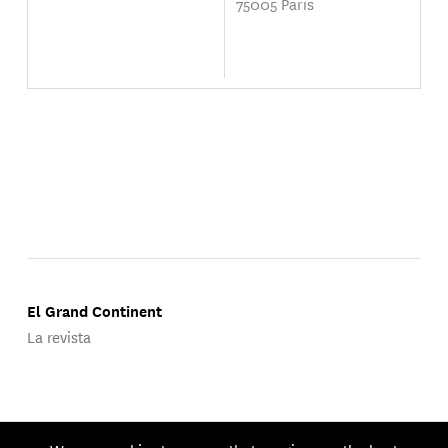
75005 Paris
El Grand Continent
La revista
Publicado por Groupe d'Études Géopolitiques.