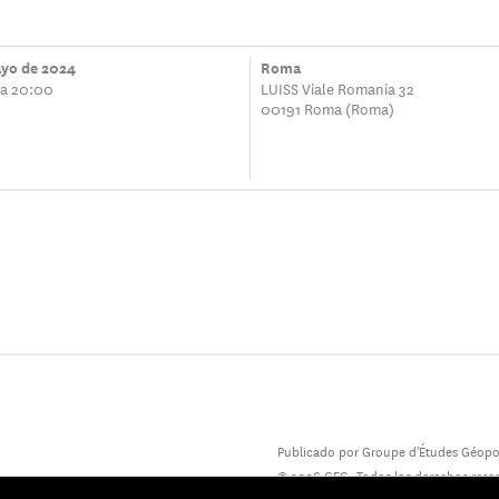
ayo de 2024
Roma
 a 20:00
LUISS Viale Romania 32
00191 Roma (Roma)
Publicado por Groupe d'Études Géopol
© 2026 GEG. Todos los derechos rese