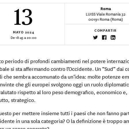
13
Roma
LUISS Viale Romania 32
00191 Roma (Roma)
COMPARTIR
MAYO
2024
De 18:45 a 20:00
to periodo di profondi cambiamenti nel potere internazio
bale si sta affermando contro l’Occidente. Un “Sud” dai c
i che sembra accomunato da un’idea: molte potenze em
nvinte che gli europei svolgono oggi un ruolo diplomati
alutato rispetto al loro peso demografico, economico e,
utto, strategico.
uesto per mettere insieme tutti i paesi che non fanno par
cidente in una sola categoria? O la definizione è troppo a
re un senso concreto?