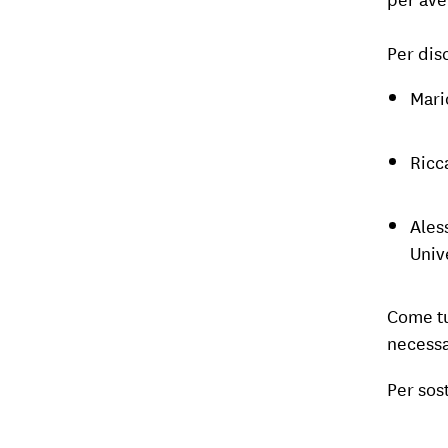
Per dis
Mari
Ricc
Aless
Univ
Come tu
necessa
Per sos