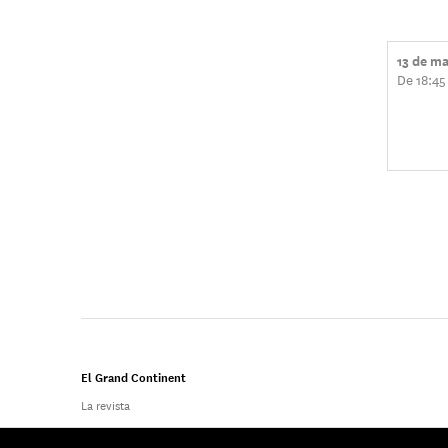
13 de m
De 18:45
El Grand Continent
La revista