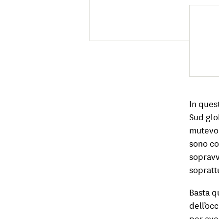
In ques
Sud glo
mutevol
sono co
sopravv
sopratt
Basta q
dell’oc
per ave