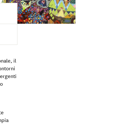
nale, il
ontorni
ergenti
co
te
mpia