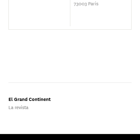
73003 Paris
El Grand Continent
La revista
Publicado por Groupe d'Études Géopolitiques.