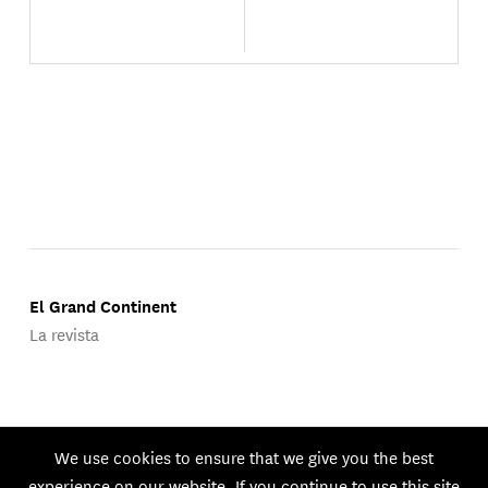
El Grand Continent
La revista
Publicado por Groupe d'Études Géopolitiques.
We use cookies to ensure that we give you the best
© 2026 GEG. Todos los derechos reservados.
experience on our website. If you continue to use this site