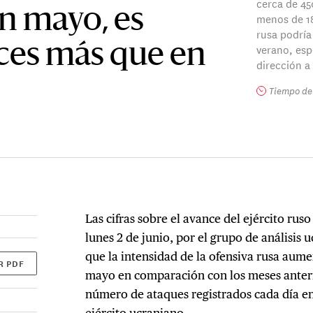
cerca de 45
n mayo, es
menos de 18
rusa podría
eces más que en
verano, esp
dirección a
Tiempo de 
Las cifras sobre el avance del ejército rus
lunes 2 de junio, por el grupo de análisis
que la intensidad de la ofensiva rusa au
R PDF
mayo en comparación con los meses anterio
número de ataques registrados cada día en
ejército ucraniano.