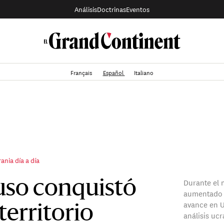
Análisis
Doctrinas
Eventos
Français
Español
Italiano
ania día a día
Durante el 
ruso conquistó
aumentado 
avance en U
territorio
análisis uc