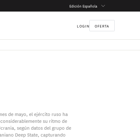
Edición Española
LOGIN
OFERTA
mes de mayo, el ejército ruso ha
considerablemente su ritmo de
crania, según datos del grupo de
raniano Deep State, capturando