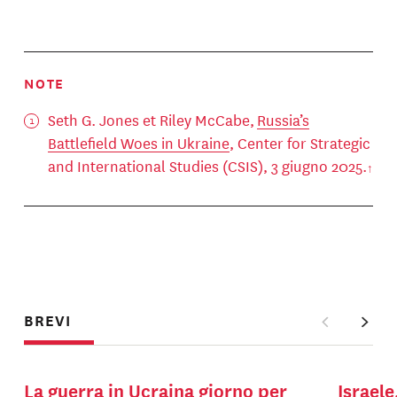
NOTE
Seth G. Jones et Riley McCabe,
Russia’s
Battlefield Woes in Ukraine
, Center for Strategic
and International Studies (CSIS), 3 giugno 2025.
BREVI
La guerra in Ucraina giorno per
Israele