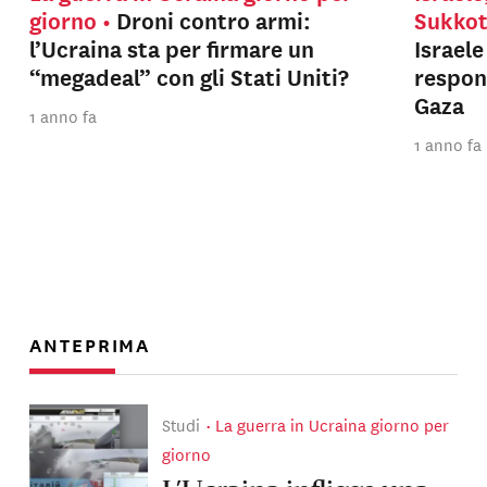
giorno
Droni contro armi:
Sukko
l’Ucraina sta per firmare un
Israel
“megadeal” con gli Stati Uniti?
respons
Gaza
1 anno fa
1 anno fa
ANTEPRIMA
Studi
La guerra in Ucraina giorno per
giorno