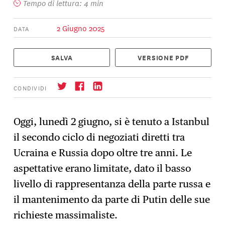
Tempo di lettura: 4 min
2 Giugno 2025
DATA
SALVA
VERSIONE PDF
CONDIVIDI
Oggi, lunedì 2 giugno, si è tenuto a Istanbul
il secondo ciclo di negoziati diretti tra
Iscrizione
→
Ucraina e Russia dopo oltre tre anni. Le
aspettative erano limitate, dato il basso
livello di rappresentanza della parte russa e
il mantenimento da parte di Putin delle sue
richieste massimaliste.