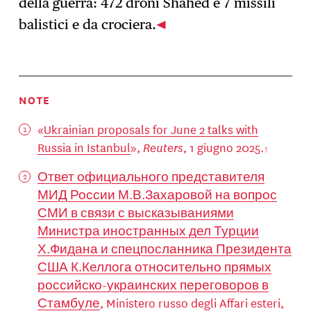
della guerra: 472 droni Shahed e 7 missili
balistici e da crociera.
NOTE
«
Ukrainian proposals for June 2 talks with
Russia in Istanbul
»,
Reuters
, 1 giugno 2025.
Ответ официального представителя
МИД России М.В.Захаровой на вопрос
СМИ в связи с высказываниями
Министра иностранных дел Турции
Х.Фидана и спецпосланника Президента
США К.Келлога относительно прямых
российско-украинских переговоров в
Стамбуле
, Ministero russo degli Affari esteri,