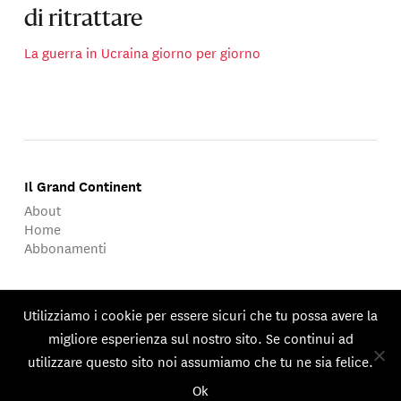
di ritrattare
La guerra in Ucraina giorno per giorno
Il Grand Continent
About
Home
Abbonamenti
About
Utilizziamo i cookie per essere sicuri che tu possa avere la
migliore esperienza sul nostro sito. Se continui ad
Published by Groupe d'Études Géopolitiques.
utilizzare questo sito noi assumiamo che tu ne sia felice.
© 2026 GEG. Tutti i diritti riservati
Ok