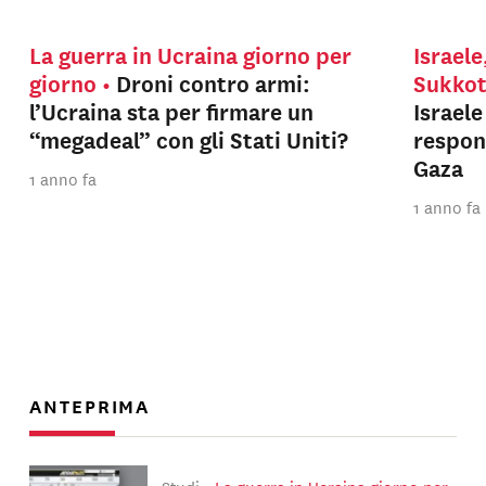
La guerra in Ucraina giorno per
Israele
giorno
Droni contro armi:
Sukko
l’Ucraina sta per firmare un
Israel
“megadeal” con gli Stati Uniti?
respons
Gaza
1 anno fa
1 anno fa
ANTEPRIMA