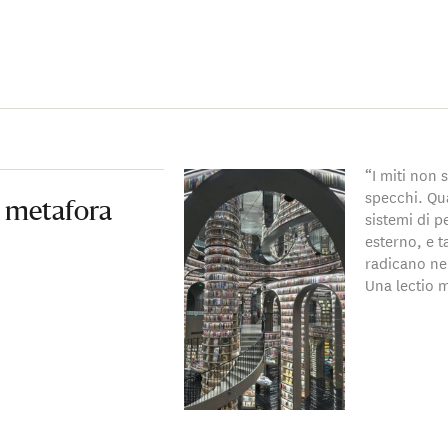
“I miti non 
specchi. Qu
e metafora
sistemi di 
esterno, e t
radicano nel
Una lectio m