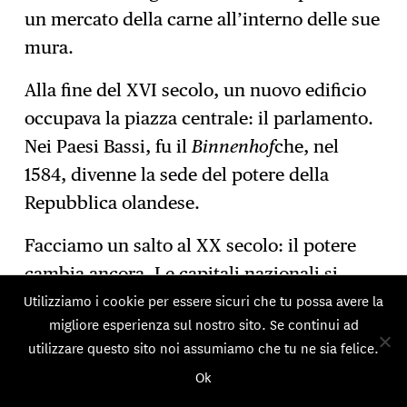
un mercato della carne all’interno delle sue
mura.
Alla fine del XVI secolo, un nuovo edificio
occupava la piazza centrale: il parlamento.
Nei Paesi Bassi, fu il
Binnenhof
che, nel
1584, divenne la sede del potere della
Repubblica olandese.
Facciamo un salto al XX secolo: il potere
cambia ancora. Le capitali nazionali si
Utilizziamo i cookie per essere sicuri che tu possa avere la
adornano di vasti edifici come simboli di
migliore esperienza sul nostro sito. Se continui ad
potere, ma un nuovo attore contesta questa
utilizzare questo sito noi assumiamo che tu ne sia felice.
supremazia: la sede sociale delle aziende.
Ok
Simbolo di questa svolta: l’Union Carbide