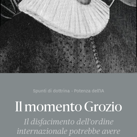
Spunti di dottrina
Potenza dell'IA
Il momento Grozio
Il disfacimento dell'ordine
internazionale potrebbe avere