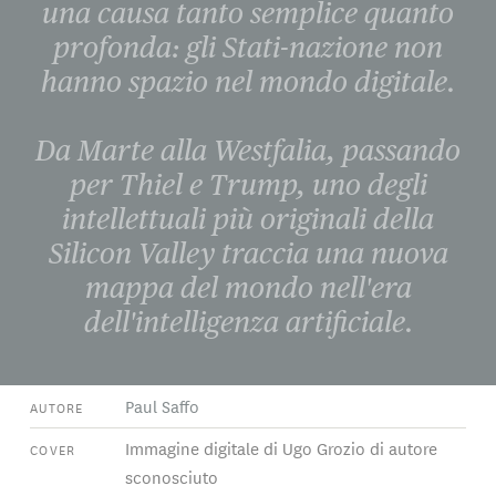
una causa tanto semplice quanto
profonda: gli Stati-nazione non
hanno spazio nel mondo digitale.
Da Marte alla Westfalia, passando
per Thiel e Trump, uno degli
intellettuali più originali della
Silicon Valley traccia una nuova
mappa del mondo nell'era
dell'intelligenza artificiale.
Paul Saffo
AUTORE
Immagine digitale di Ugo Grozio di autore
COVER
sconosciuto