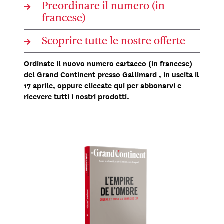
→
Preordinare il numero (in
francese)
→
Scoprire tutte le nostre offerte
Ordinate il nuovo numero cartaceo
(in francese)
del Grand Continent presso Gallimard , in uscita il
17 aprile, oppure
cliccate qui per abbonarvi e
ricevere tutti i nostri prodotti
.