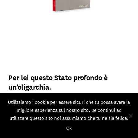
Per lei questo Stato profondo è
un’oligarchia.
Sì. Ed è una burocrazia.
Utilizziamo i cookie per essere sicuri che tu possa avere la
migliore esperienza sul nostro sito. Se continui ad
utilizzare questo sito noi assumiamo che tu ne sia felice.
Qual è la differenza?
Ok
Non c’è differenza: la burocrazia è una